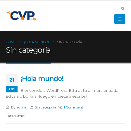
HOME
¡HOLA MUNDO!
SIN CATEGORÍA
Sin categoría
¡Hola mundo!
21
Dic
Bienvenido a WordPress. Esta es tu primera entrada.
Edítala o bórrala, ¡luego empieza a escribir!
By
admin
Sin categoría
1 Comment
READ MORE...