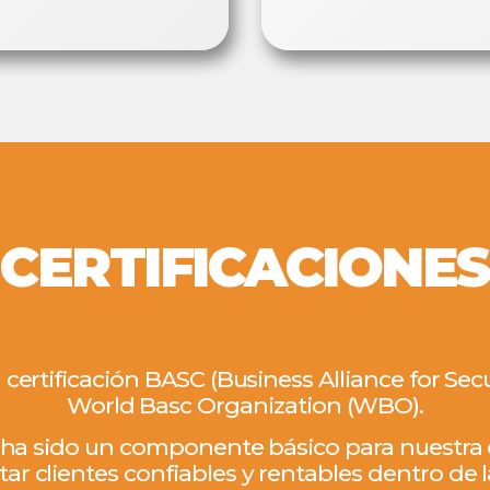
CERTIFICACIONES
certificación BASC (Business Alliance for S
World Basc Organization (WBO).
 ha sido un componente básico para nuestra 
ar clientes confiables y rentables dentro de l