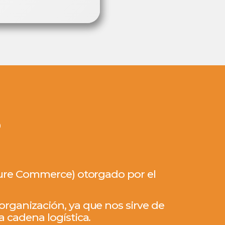
ecure Commerce) otorgado por el
organización, ya que nos sirve de
a cadena logística.